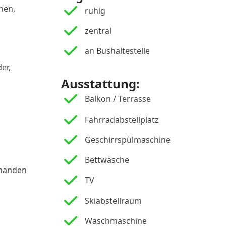
hen,
ruhig
zentral
an Bushaltestelle
er,
Ausstattung:
Balkon / Terrasse
Fahrradabstellplatz
Geschirrspülmaschine
Bettwäsche
rhanden
TV
Skiabstellraum
Waschmaschine