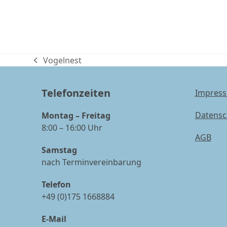
Vogelnest
vorheriger
Beitrag:
Telefonzeiten
Impres
Datensc
Montag – Freitag
8:00 – 16:00 Uhr
AGB
Samstag
nach Terminvereinbarung
Telefon
+49 (0)175 1668884
E-Mail