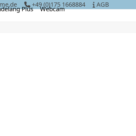
ume.de
+49 (0)175 1668884
AGB
ndelang Plus
Webcam
rmer…