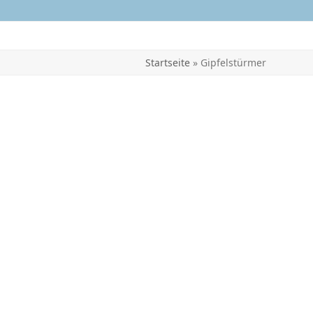
Startseite
»
Gipfelstürmer
…im Haus
Allgäublick