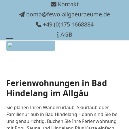
Skip
Kontakt
to
boma@fewo-allgaeuraeume.de
content
+49 (0)175 1668884
AGB
Open
Close
mobile
mobile
menu
menu
Ferienwohnungen in Bad
Hindelang im Allgäu
Sie planen Ihren Wanderurlaub, Skiurlaub oder
Familienurlaub in Bad Hindelang – dann sind Sie bei
uns genau richtig. Buchen Sie Ihre Ferienwohnung
mit Pool, Sauna und Hindelang Plus Karte einfach